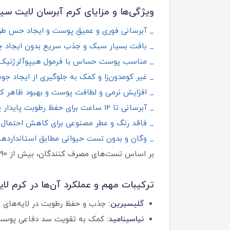
ویژگی‌ها و مزایای کرم آبرسان لایت سی
_ آبرسانی فوری و عمیق پوست و ایجاد حس طرا
_ بافت بسیار سبک و جذب سریع بدون ایجاد چ
_ مناسب پوست حساس با فرمول هیپوآلرژنی
_ غیر کومدون‌زا و کمک به جلوگیری از ایجاد جو
_ افزایش نرمی و لطافت پوست و بهبود ظاهر ک
_ آبرسانی تا 12 ساعت برای حفظ رطوبت پایدار پوست
_ فاقد رنگ و عطر مصنوعی برای کاهش احتمال
_ وگان و بدون تست حیوانی مطابق استانداردها
بر اساس تست‌های مصرف‌ کنندگان، بیش از 90٪ کاربران اعلام کرده‌اند که پوستشان بلافاصله پس از استفاده، آبرسانی و شاداب‌تر شده است.
ترکیبات مهم و عملکرد آن‌ها در کرم لا
گلیسیرین:
جذب و حفظ رطوبت در لایه‌های 
نیاسینامید:
کمک به تقویت سد دفاعی پوست 