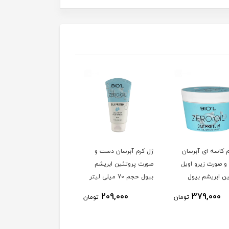
م کاسه ای آبرسان
ژل کرم آبرسان دست و
کرم تیوپی آبرسان سافت
 صورت زیرو اویل
صورت پروتئین ابریشم
اپریکات هندولوژی حاوی
ین ابریشم بیول
بیول حجم 70 میلی لیتر
شی باتر و روغن بادام
حجم 50 میلی لیتر
1٪
194,000
209,000
379,000
تومان
تومان
193,500
توم