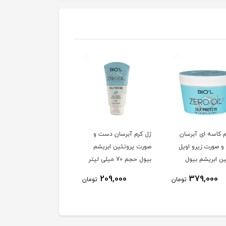
م کاسه ای آبرسان
ژل کرم آبرسان دست و
کرم تیوپی آبرسان سافت
 صورت زیرو اویل
صورت پروتئین ابریشم
اپریکات هندولوژی حاوی
ین ابریشم بیول
بیول حجم 70 میلی لیتر
شی باتر و روغن بادام
حجم 50 میلی لیتر
1٪
194,000
209,000
379,000
تومان
تومان
193,500
توم