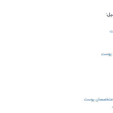
پل:
ت
ی پوست
ط متخصصان پوست