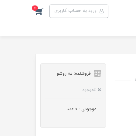
0
ورود به حساب کاربری
فروشنده: مه رو‌شو
ناموجود
موجودی : 0 عدد