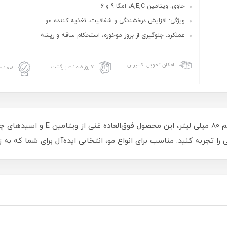
حاوی: ویتامین A,E,C، امگا 9 و 6
ویژگی: افزایش درخشندگی و شفافیت، تغذیه کننده مو
عملکرد: جلوگیری از بروز موخوره، استحکام ساقه و ریشه
امکان تحویل اکسپرس
۷ روز ضمانت بازگشت
ضمانت 
روغن آرگان تاسل، جادوی طراوت و زیبا
 را تجربه کنید. مناسب برای انواع مو، انتخابی ایده‌آل برای شما که به 