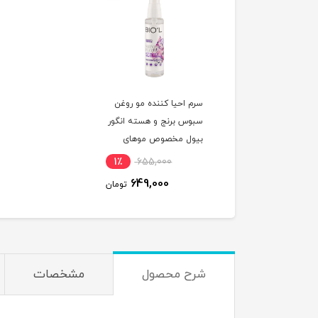
سرم احیا کننده مو روغن
سبوس برنج و هسته انگور
بیول مخصوص موهای
رنگ شده و آسیب دیده
1٪
655,000
حجم 80 میلی لیتر
649,000
تومان
شرح محصول
مشخصات