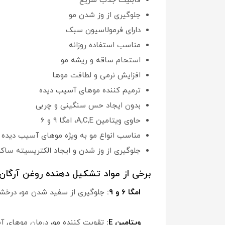
قابلیت جذب سریع
جلوگیری از وز شدن مو
دارای فرمولاسیون سبک
مناسب استفاده روزانه
استحام ساقه و ریشه مو
افزایش نرمی و لطافت موها
ترمیم کننده موهای آسیب دیده
بدون ایجاد حس سنگینی و چربی
حاوی ویتامین A,C,E، امگا 9 و 6
مناسب انواع مو به ویژه موهای آسیب دیده
جلوگیری از وز شدن و ایجاد الکتریسیته ساکن
برخی از مواد تشکیل دهنده روغن آرگان 
امگا 6 و 9:
جلوگیری از سفید شدن مو، درخشان
ویتامین E:
تقویت کننده مو، درمان موهای 