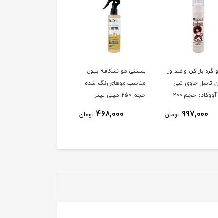
 گره باز کن و ضد وز
بستنی مو نسکافه بیول
ن تاسل حاوی شی
مناسب موهای رنگ شده
باتر و آووکادو حجم 200
حجم 250 میلی لیتر
لیتر
468,000
997,000
تومان
تومان