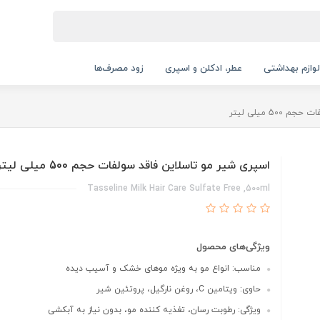
لوازم بهداشتی
عطر، ادکلن و اسپری
زود مصرف‌ها
5 میلی لیتر
اسپری شیر مو تاسلاین فاقد سولفات حجم 500 میلی لیتر
Tasseline Milk Hair Care Sulfate Free ,500ml
ویژگی‌های محصول
مناسب: انواع مو به ویژه موهای خشک و آسیب دیده
حاوی: ویتامین C، روغن نارگیل، پروتئین شیر
ویژگی: رطوبت رسان، تغذیه کننده مو، بدون نیاز به آبکشی