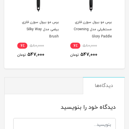
این
برس مو بیول سوزن فلزی
برس مو بیول سوزن فلزی
برس 
مستطیلی مدل Crowning
بیضی مدل Silky Way
سوزن
Glory Paddle
Brush
خاک
6٪
580,000
6٪
580,000
مان
547,000
547,000
تومان
تومان
دیدگاه‌ها
دیدگاه خود را بنویسید