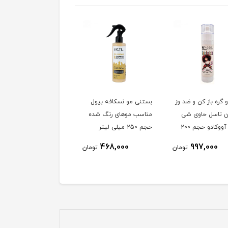
 گره باز کن و ضد وز
بستنی مو نسکافه بیول
ن تاسل حاوی شی
مناسب موهای رنگ شده
باتر و آووکادو حجم 200
حجم 250 میلی لیتر
لیتر
468,000
997,000
تومان
تومان