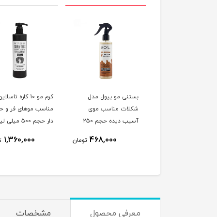
ری براق ، احیا و
بستنی مو بیول مدل
کرم مو 10 کاره تاسلای
فظت کننده رنگ موی
شکلات مناسب موی
مناسب موهای فر و ح
سر آرتین مدل 20 کاره
آسیب دیده حجم 250
دار حجم 500 میلی لیتر
بدون آبکشی حجم 400
میلی لیتر
4٪
773,270
1,360,000
468,000
تومان
ت
ی لیتر
750,000
تومان
معرفی محصول
مشخصات