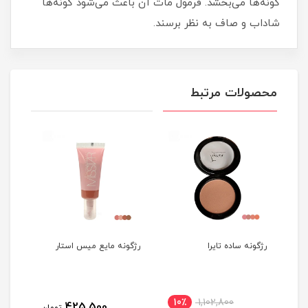
گونه‌ها می‌بخشد. فرمول مات آن باعث می‌شود گونه‌ها
شاداب و صاف به نظر برسند.
محصولات مرتبط
رژگونه ساده تایرا
رژگونه مایع میس استار
پالت
میس 
10٪
1,102,800
3
425,500