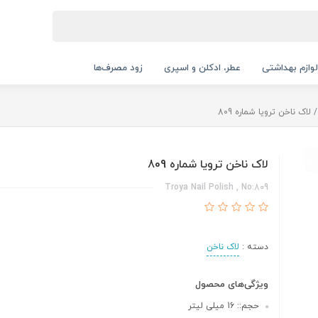
لوازم بهداشتی
عطر، ادکلن و اسپری
زود مصرف‌ها
لاک ناخن ترویا شماره 809
لاک ناخن ترویا شماره 809
Troya Nail Polish , No:809
دسته :
لاک ناخن
ویژگی‌های محصول
حجم:: 16 میلی لیتر