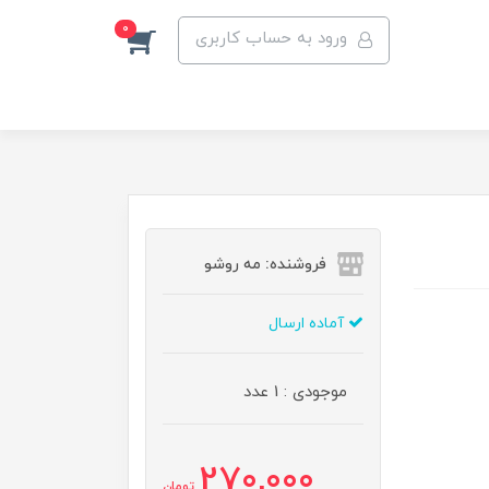
0
ورود به حساب کاربری
فروشنده: مه رو‌شو
آماده ارسال
موجودی : 1 عدد
270,000
تومان