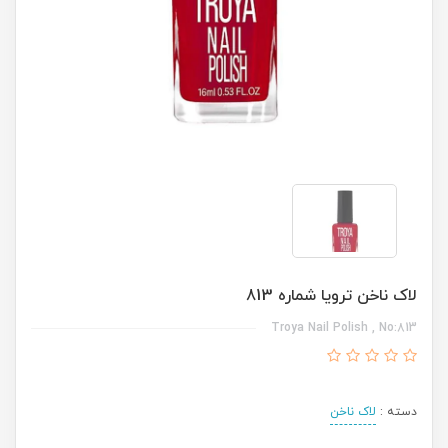
لاک ناخن ترویا شماره 813
Troya Nail Polish , No:813
دسته :
لاک ناخن