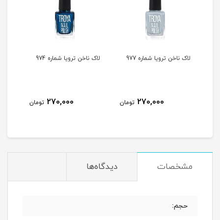
لاک ناخن ترویا شماره 977
لاک ناخن ترویا شماره 974
لاک ن
270,000
270,000
مان
تومان
تومان
مشخصات
دیدگاه‌ها
حجم: