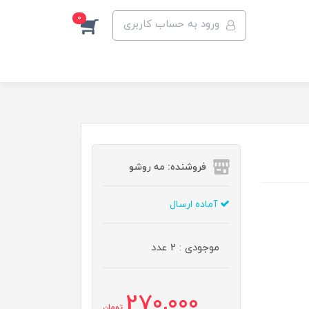
0
ورود به حساب کاربری
فروشنده: مه رو‌شو
آماده ارسال
موجودی : 2 عدد
270,000
تومان