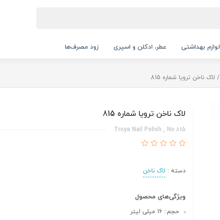
لوازم بهداشتی
عطر، ادکلن و اسپری
زود مصرف‌ها
لاک ناخن ترویا شماره 815
لاک ناخن ترویا شماره 815
Troya Nail Polish , No:815
دسته :
لاک ناخن
ویژگی‌های محصول
حجم:: 16 میلی لیتر