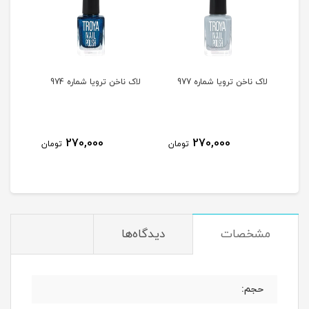
لاک ناخن ترویا شماره 977
لاک ناخن ترویا شماره 974
لاک ن
270,000
270,000
مان
تومان
تومان
مشخصات
دیدگاه‌ها
حجم: