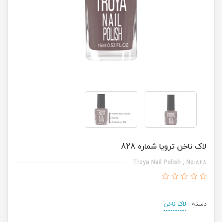
لاک ناخن ترویا شماره 828
Troya Nail Polish , No:828
دسته :
لاک ناخن