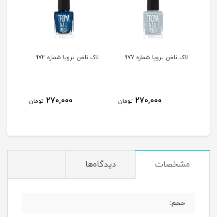
لاک ناخن ترویا شماره 977
لاک ناخن ترویا شماره 974
لاک ن
270,000
270,000
مان
تومان
تومان
مشخصات
دیدگاه‌ها
حجم: