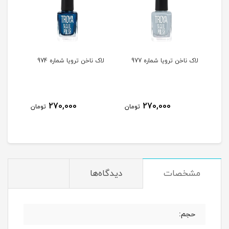
لاک ناخن ترویا شماره 977
لاک ناخن ترویا شماره 974
لاک ن
270,000
270,000
مان
تومان
تومان
مشخصات
دیدگاه‌ها
حجم: