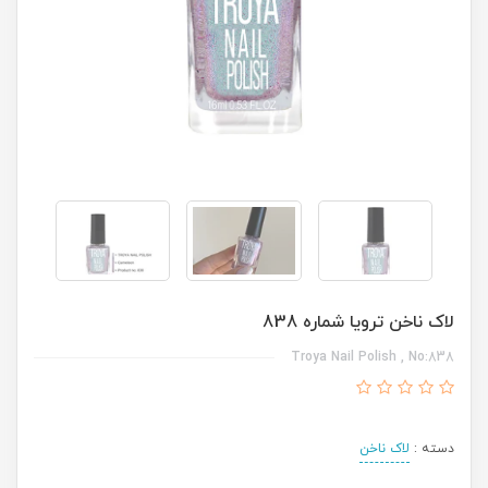
لاک ناخن ترویا شماره 838
Troya Nail Polish , No:838
دسته :
لاک ناخن