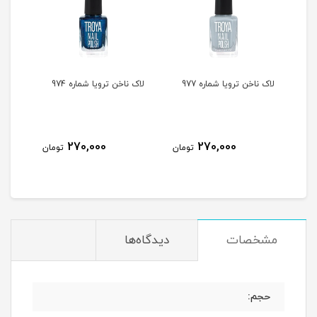
لاک ناخن ترویا شماره 977
لاک ناخن ترویا شماره 974
لاک ن
270,000
270,000
مان
تومان
تومان
مشخصات
دیدگاه‌ها
حجم: