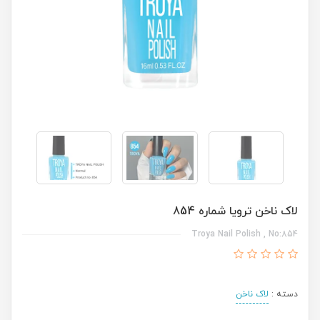
لاک ناخن ترویا شماره 854
Troya Nail Polish , No:854
دسته :
لاک ناخن