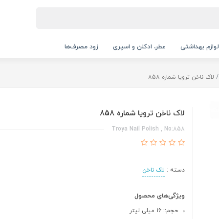
لوازم بهداشتی
عطر، ادکلن و اسپری
زود مصرف‌ها
لاک ناخن ترویا شماره 858
لاک ناخن ترویا شماره 858
Troya Nail Polish , No:858
دسته :
لاک ناخن
ویژگی‌های محصول
حجم:: 16 میلی لیتر