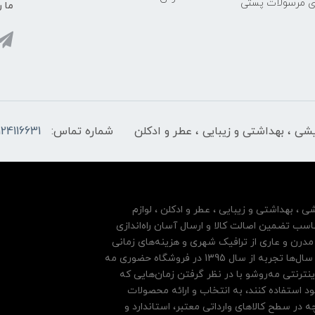
ری مرسولات پستی
ما ر
ایشی ، بهداشتی و زیبایی ، عطر و ادکلن
شماره تماس:
124116631
شی ، بهداشتی و زیبایی ، عطر و ادکلن ، لوازم
سب تضمین اصالت کالا و ارسال آسان راه‌اندازی
درن و عاری از ترافیک شهری و هزینه‌های زمانی
مشتریان خود بها داده و فروشگاه اینترنتی خود را بر پایه سال‌ها تجربه از سال 1395 در فروشگاه حضوری مه
نترنتی مه‌رو‌شو با در نظر گرفتن زمان‌هایی که
ود استفاده کنند، به انتخاب و ارائه محصولات
 در سطح کالاهای وارداتی معتبر، استاندارد و