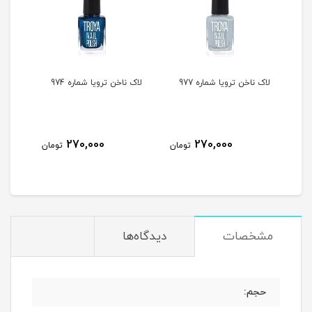
لاک ناخن ترویا شماره 977
لاک ناخن ترویا شماره 974
لاک ن
270,000
270,000
مان
تومان
تومان
مشخصات
دیدگاه‌ها
حجم: