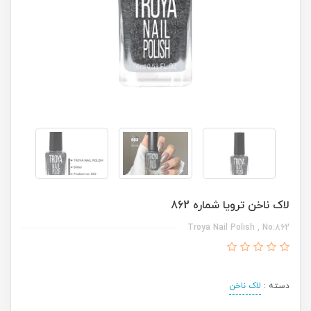
لاک ناخن ترویا شماره 862
Troya Nail Polish , No:862
دسته :
لاک ناخن