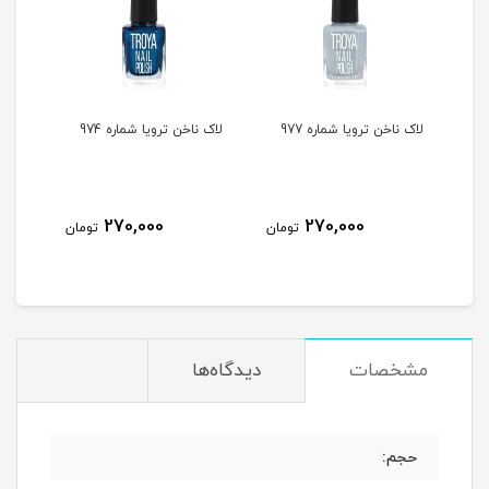
لاک ناخن ترویا شماره 977
لاک ناخن ترویا شماره 974
لاک ن
270,000
270,000
مان
تومان
تومان
مشخصات
دیدگاه‌ها
حجم: