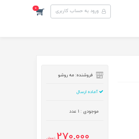
0
ورود به حساب کاربری
فروشنده: مه رو‌شو
آماده ارسال
موجودی : 1 عدد
270,000
تومان