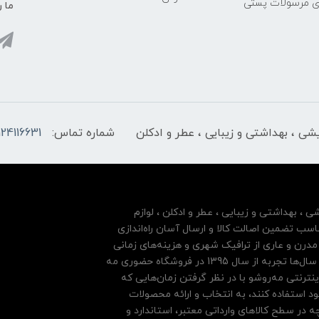
ری مرسولات پستی
ما ر
ایشی ، بهداشتی و زیبایی ، عطر و ادکلن
شماره تماس:
124116631
شی ، بهداشتی و زیبایی ، عطر و ادکلن ، لوازم
سب تضمین اصالت کالا و ارسال آسان راه‌اندازی
درن و عاری از ترافیک شهری و هزینه‌های زمانی
مشتریان خود بها داده و فروشگاه اینترنتی خود را بر پایه سال‌ها تجربه از سال 1395 در فروشگاه حضوری مه
نترنتی مه‌رو‌شو با در نظر گرفتن زمان‌هایی که
ود استفاده کنند، به انتخاب و ارائه محصولات
 در سطح کالاهای وارداتی معتبر، استاندارد و