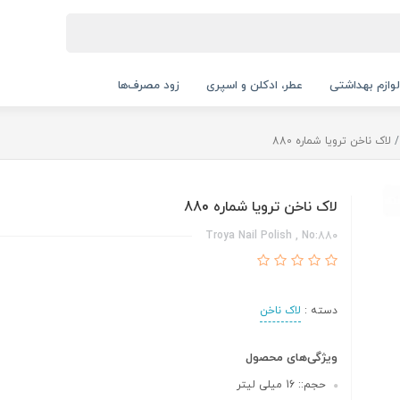
لوازم بهداشتی
عطر، ادکلن و اسپری
زود مصرف‌ها
لاک ناخن ترویا شماره 880
لاک ناخن ترویا شماره 880
Troya Nail Polish , No:880
دسته :
لاک ناخن
ویژگی‌های محصول
حجم:: 16 میلی لیتر