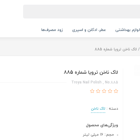
لوازم بهداشتی
عطر، ادکلن و اسپری
زود مصرف‌ها
لاک ناخن ترویا شماره 885
لاک ناخن ترویا شماره 885
Troya Nail Polish , No:885
دسته :
لاک ناخن
ویژگی‌های محصول
حجم:: 16 میلی لیتر