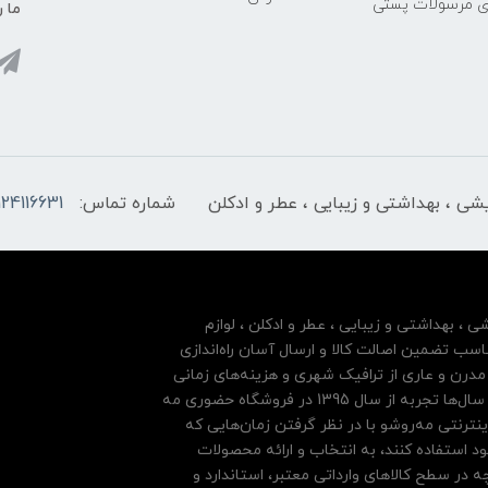
ری مرسولات پستی
ما ر
ایشی ، بهداشتی و زیبایی ، عطر و ادکلن
شماره تماس:
124116631
شی ، بهداشتی و زیبایی ، عطر و ادکلن ، لوازم
سب تضمین اصالت کالا و ارسال آسان راه‌اندازی
درن و عاری از ترافیک شهری و هزینه‌های زمانی
مشتریان خود بها داده و فروشگاه اینترنتی خود را بر پایه سال‌ها تجربه از سال 1395 در فروشگاه حضوری مه
نترنتی مه‌رو‌شو با در نظر گرفتن زمان‌هایی که
ود استفاده کنند، به انتخاب و ارائه محصولات
 در سطح کالاهای وارداتی معتبر، استاندارد و