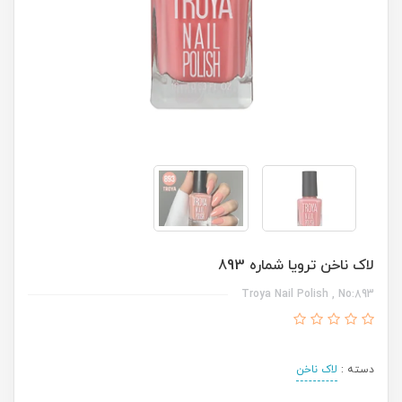
لاک ناخن ترویا شماره 893
Troya Nail Polish , No:893
دسته :
لاک ناخن