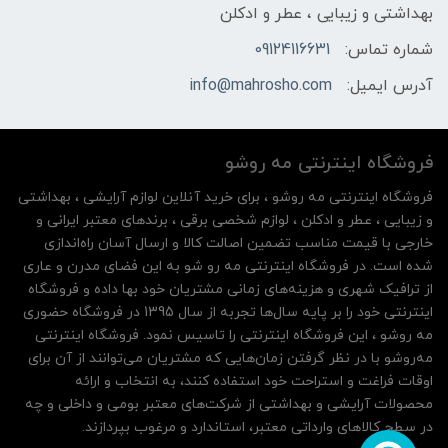
بهداشتی و زیبایی ، عطر و ادکلن
شماره تماس:
09124116631
آدرس ایمیل:
info@mahrosho.com
فروشگاه اینترنتی مه‌ رو‌شو
فروشگاه اینترنتی مه‌ رو‌شو ، برای خرید آنلاین لوازم آرایشی ، بهداشتی
و زیبایی ، عطر و ادکلن ، لوازم شخصی برقی ، برندهای معتبر ایرانی و
خارجی با قیمت مناسب تضمین اصالت کالا و ارسال آسان راه‌اندازی
شده است. در فروشگاه اینترنتی مه رو شو به این فضای مدرن و عاری
از ترافیک شهری و هزینه‌های زمانی مشتریان خود بها داده و فروشگاه
اینترنتی خود را بر پایه سال‌ها تجربه از سال 1395 در فروشگاه حضوری
مه روشو ، این فروشگاه اینترنتی را تاسیس نمود. فروشگاه اینترنتی
مه‌رو‌شو با در نظر گرفتن زمان‌هایی که مشتریان می‌توانند از آن‌ برای
اوقات فراغت و استراحت خود استفاده کنند، به انتخاب و ارائه
محصولات آرایشی و بهداشتی از شرکت‌های معتبر بومی و داخلی و چه
در سطح کالاهای وارداتی معتبر، استاندارد و مرغوب بپردازند.