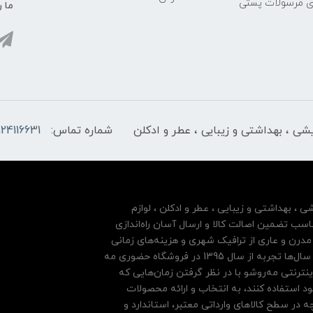
ری مرسولات پستی
ما ر
ایشی ، بهداشتی و زیبایی ، عطر و ادکلن
شماره تماس:
124116631
شی ، بهداشتی و زیبایی ، عطر و ادکلن ، لوازم
سب تضمین اصالت کالا و ارسال آسان راه‌اندازی
درن و عاری از ترافیک شهری و هزینه‌های زمانی
مشتریان خود بها داده و فروشگاه اینترنتی خود را بر پایه سال‌ها تجربه از سال 1395 در فروشگاه حضوری مه
نترنتی مه‌رو‌شو با در نظر گرفتن زمان‌هایی که
ود استفاده کنند، به انتخاب و ارائه محصولات
 در سطح کالاهای وارداتی معتبر، استاندارد و