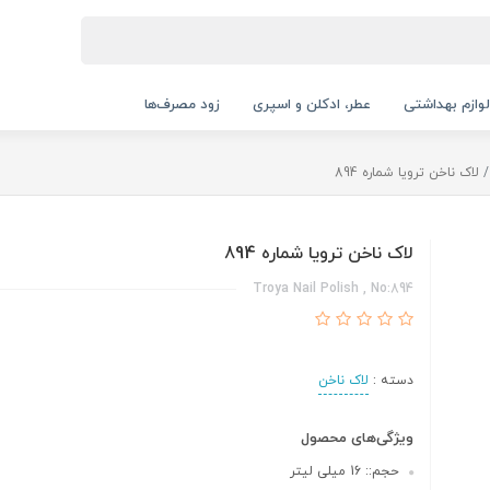
لوازم بهداشتی
عطر، ادکلن و اسپری
زود مصرف‌ها
لاک ناخن ترویا شماره 894
لاک ناخن ترویا شماره 894
Troya Nail Polish , No:894
دسته :
لاک ناخن
ویژگی‌های محصول
حجم:: 16 میلی لیتر