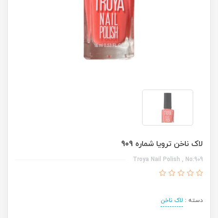
لاک ناخن ترویا شماره 909
Troya Nail Polish , No:909
دسته :
لاک ناخن