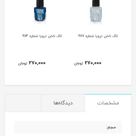
لاک ناخن ترویا شماره 977
لاک ناخن ترویا شماره 974
لاک ن
270,000
270,000
مان
تومان
تومان
مشخصات
دیدگاه‌ها
حجم: