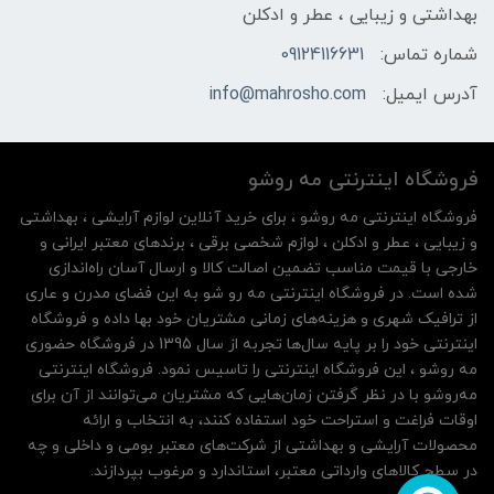
بهداشتی و زیبایی ، عطر و ادکلن
شماره تماس:
09124116631
آدرس ایمیل:
info@mahrosho.com
فروشگاه اینترنتی مه‌ رو‌شو
فروشگاه اینترنتی مه‌ رو‌شو ، برای خرید آنلاین لوازم آرایشی ، بهداشتی
و زیبایی ، عطر و ادکلن ، لوازم شخصی برقی ، برندهای معتبر ایرانی و
خارجی با قیمت مناسب تضمین اصالت کالا و ارسال آسان راه‌اندازی
شده است. در فروشگاه اینترنتی مه رو شو به این فضای مدرن و عاری
از ترافیک شهری و هزینه‌های زمانی مشتریان خود بها داده و فروشگاه
اینترنتی خود را بر پایه سال‌ها تجربه از سال 1395 در فروشگاه حضوری
مه روشو ، این فروشگاه اینترنتی را تاسیس نمود. فروشگاه اینترنتی
مه‌رو‌شو با در نظر گرفتن زمان‌هایی که مشتریان می‌توانند از آن‌ برای
اوقات فراغت و استراحت خود استفاده کنند، به انتخاب و ارائه
محصولات آرایشی و بهداشتی از شرکت‌های معتبر بومی و داخلی و چه
در سطح کالاهای وارداتی معتبر، استاندارد و مرغوب بپردازند.