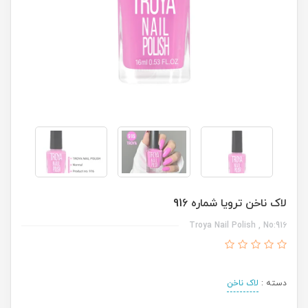
لاک ناخن ترویا شماره 916
Troya Nail Polish , No:916
دسته :
لاک ناخن