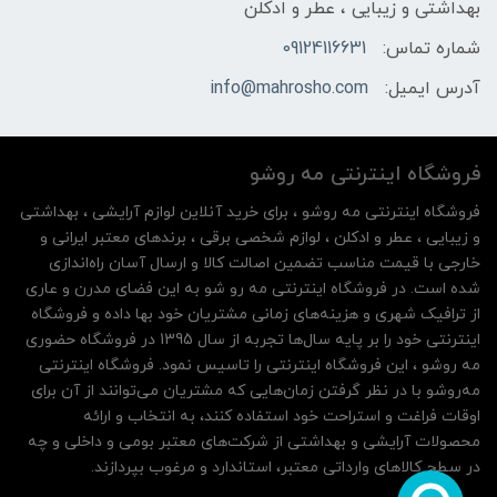
بهداشتی و زیبایی ، عطر و ادکلن
شماره تماس:
09124116631
آدرس ایمیل:
info@mahrosho.com
فروشگاه اینترنتی مه‌ رو‌شو
فروشگاه اینترنتی مه‌ رو‌شو ، برای خرید آنلاین لوازم آرایشی ، بهداشتی
و زیبایی ، عطر و ادکلن ، لوازم شخصی برقی ، برندهای معتبر ایرانی و
خارجی با قیمت مناسب تضمین اصالت کالا و ارسال آسان راه‌اندازی
شده است. در فروشگاه اینترنتی مه رو شو به این فضای مدرن و عاری
از ترافیک شهری و هزینه‌های زمانی مشتریان خود بها داده و فروشگاه
اینترنتی خود را بر پایه سال‌ها تجربه از سال 1395 در فروشگاه حضوری
مه روشو ، این فروشگاه اینترنتی را تاسیس نمود. فروشگاه اینترنتی
مه‌رو‌شو با در نظر گرفتن زمان‌هایی که مشتریان می‌توانند از آن‌ برای
اوقات فراغت و استراحت خود استفاده کنند، به انتخاب و ارائه
محصولات آرایشی و بهداشتی از شرکت‌های معتبر بومی و داخلی و چه
در سطح کالاهای وارداتی معتبر، استاندارد و مرغوب بپردازند.