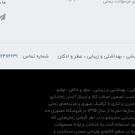
ری مرسولات پستی
ما ر
ایشی ، بهداشتی و زیبایی ، عطر و ادکلن
شماره تماس:
124116631
شی ، بهداشتی و زیبایی ، عطر و ادکلن ، لوازم
سب تضمین اصالت کالا و ارسال آسان راه‌اندازی
درن و عاری از ترافیک شهری و هزینه‌های زمانی
مشتریان خود بها داده و فروشگاه اینترنتی خود را بر پایه سال‌ها تجربه از سال 1395 در فروشگاه حضوری مه
نترنتی مه‌رو‌شو با در نظر گرفتن زمان‌هایی که
ود استفاده کنند، به انتخاب و ارائه محصولات
 در سطح کالاهای وارداتی معتبر، استاندارد و