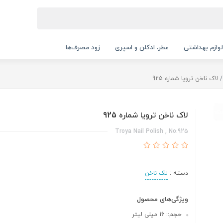
لوازم بهداشتی
عطر، ادکلن و اسپری
زود مصرف‌ها
لاک ناخن ترویا شماره 925
لاک ناخن ترویا شماره 925
Troya Nail Polish , No:925
دسته :
لاک ناخن
ویژگی‌های محصول
حجم:: 16 میلی لیتر