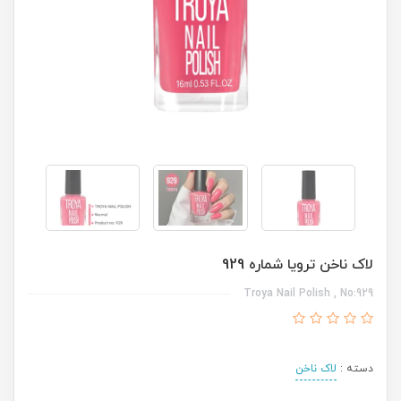
لاک ناخن ترویا شماره 929
Troya Nail Polish , No:929
دسته :
لاک ناخن