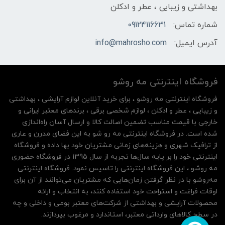
بهداشتی و زیبایی ، عطر و ادکلن
شماره تماس:
09124116631
آدرس ایمیل:
info@mahrosho.com
فروشگاه اینترنتی مه‌ رو‌شو
فروشگاه اینترنتی مه‌ رو‌شو ، برای خرید آنلاین لوازم آرایشی ، بهداشتی
و زیبایی ، عطر و ادکلن ، لوازم شخصی برقی ، برندهای معتبر ایرانی و
خارجی با قیمت مناسب تضمین اصالت کالا و ارسال آسان راه‌اندازی
شده است. در فروشگاه اینترنتی مه رو شو به این فضای مدرن و عاری
از ترافیک شهری و هزینه‌های زمانی مشتریان خود بها داده و فروشگاه
اینترنتی خود را بر پایه سال‌ها تجربه از سال 1395 در فروشگاه حضوری
مه روشو ، این فروشگاه اینترنتی را تاسیس نمود. فروشگاه اینترنتی
مه‌رو‌شو با در نظر گرفتن زمان‌هایی که مشتریان می‌توانند از آن‌ برای
اوقات فراغت و استراحت خود استفاده کنند، به انتخاب و ارائه
محصولات آرایشی و بهداشتی از شرکت‌های معتبر بومی و داخلی و چه
در سطح کالاهای وارداتی معتبر، استاندارد و مرغوب بپردازند.