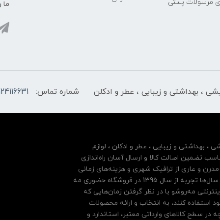
ری مرسولات پستی
ما ر
ایشی ، بهداشتی و زیبایی ، عطر و ادکلن
شماره تماس:
124116631
شی ، بهداشتی و زیبایی ، عطر و ادکلن ، لوازم
سب تضمین اصالت کالا و ارسال آسان راه‌اندازی
درن و عاری از ترافیک شهری و هزینه‌های زمانی
مشتریان خود بها داده و فروشگاه اینترنتی خود را بر پایه سال‌ها تجربه از سال 1395 در فروشگاه حضوری مه
نترنتی مه‌رو‌شو با در نظر گرفتن زمان‌هایی که
ود استفاده کنند، به انتخاب و ارائه محصولات
 در سطح کالاهای وارداتی معتبر، استاندارد و