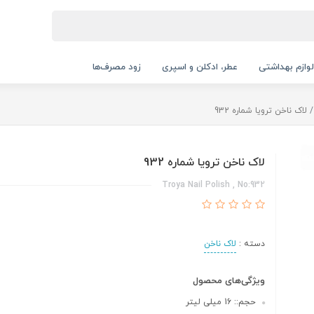
لوازم بهداشتی
عطر، ادکلن و اسپری
زود مصرف‌ها
لاک ناخن ترویا شماره 932
لاک ناخن ترویا شماره 932
Troya Nail Polish , No:932
دسته :
لاک ناخن
ویژگی‌های محصول
حجم:: 16 میلی لیتر