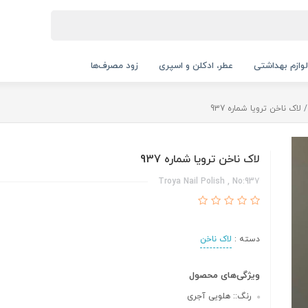
لوازم بهداشتی
عطر، ادکلن و اسپری
زود مصرف‌ها
لاک ناخن ترویا شماره 937
لاک ناخن ترویا شماره 937
Troya Nail Polish , No:937
دسته :
لاک ناخن
ویژگی‌های محصول
رنگ:: هلویی آجری