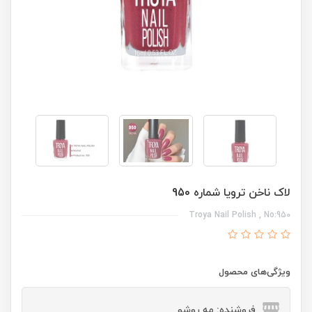
لاک ناخن ترویا شماره 950
Troya Nail Polish , No:950
ویژگی‌های محصول
فروشنده: مه رو‌شو