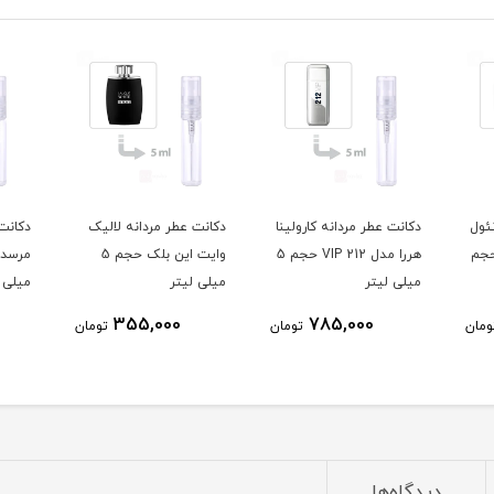
ئول
دکانت عطر مردانه کارولینا
دکانت عطر مردانه لالیک
دکانت
پور له هوم 3 حجم
هررا مدل 212 VIP حجم 5
وایت این بلک حجم 5
میلی لیتر
میلی لیتر
میلی ل
355,000
785,000
ومان
تومان
تومان
دیدگاه‌ها