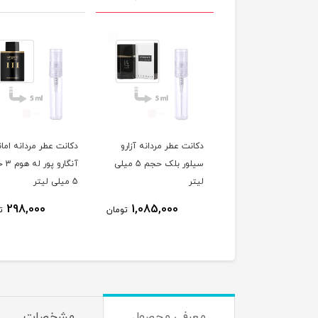
نت عطر مردانه لالیک
دکانت عطر مردانه آزارو
دکانت عطر مردانه امان
م 5 میلی لیتر
سیلور بلک حجم 5 میلی
آنگارو 
لیتر
5 میلی لیتر
298,000
1,085,000
290,000
تومان
تومان
ت
معرفی محصول
مشخصات