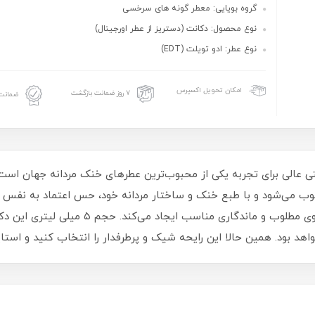
گروه بویایی: معطر گونه های سرخسی
نوع محصول: دکانت (دستریز از عطر اورجینال)
نوع عطر: ادو تویلت (EDT)
امکان تحویل اکسپرس
۷ روز ضمانت بازگشت
ضمانت 
انه ورساچه پور هوم ۵ میل، فرصتی عالی برای تجربه یکی از محبوب‌ترین عطرهای خنک مردانه 
سوب می‌شود و با طبع خنک و ساختار مردانه خود، حس اعتماد به‌ نفس و 
در کنار سدر و مشک، عطری همه‌پسند با پخش بو
د بود. همین حالا این رایحه شیک و پرطرفدار را انتخاب کنید و استایل 