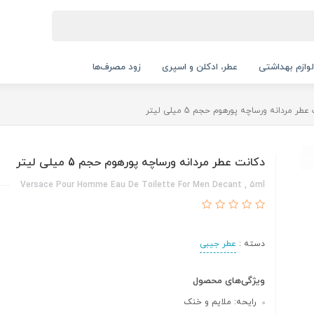
لوازم بهداشتی
عطر، ادکلن و اسپری
زود مصرف‌ها
طر مردانه ورساچه پورهوم حجم 5 میلی لیتر
دکانت عطر مردانه ورساچه پورهوم حجم 5 میلی لیتر
Versace Pour Homme Eau De Toilette For Men Decant , 5ml
دسته :
عطر جیبی
ویژگی‌های محصول
رایحه: ملایم و خنک