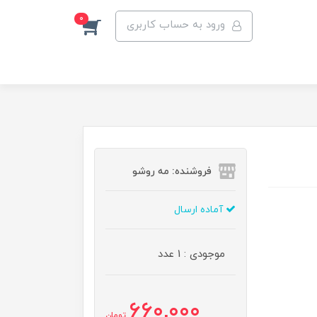
0
ورود به حساب کاربری
فروشنده: مه رو‌شو
آماده ارسال
موجودی : 1 عدد
660,000
تومان