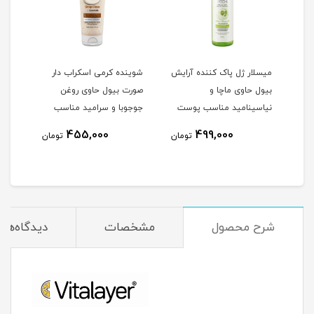
میسلار ژل پاک کننده آرایش
شوینده کرمی اسکراب دار
ژل ش
بیول حاوی ماچا و
صورت بیول حاوی روغن
بیول
امین E آلوئه
نیاسینامید مناسب پوست
جوجوبا و سرامید مناسب
نیاس
 میلی
مختلط و چرب حجم 250
پوست خشک و معمولی
8
455,000
499,000
تومان
تومان
میلی لیتر
حجم 200 میلی لیتر
میلی
مان
شرح محصول
مشخصات
دیدگاه‌ها