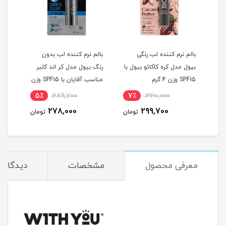
بالم نرم کننده لب رنگی
بالم نرم کننده لب بدون
بالم
بیول مدل کره کاکائو بیول با
رنگ بیول مدل کر اند کلیر
رنگ 
SPF15 وزن 4 گرم
مناسب آقایان با SPF15 وزن
SPF15 وزن 
4 گرم
5٪
289,700
7٪
320,000
1
278,000
299,700
مان
تومان
تومان
معرفی محصول
مشخصات
دیدگاه‌ه