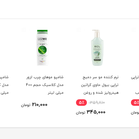
راپی
نرم کننده مو سر دمیج
شامپو موهای چرب لزور
شامپو 
تراپی بیول حاوی کراتین
مدل کلاسیک حجم 400
ب
هیدرولیز شده و روغن
میلی لیتر
میلی ل
ده
دانه کینوا مناسب موهای
5٪
359,810
5٪
210,000
تومان
لفات حجم 300
خشک و شکننده و آسیب
345,000
ومان
تومان
دیده بدون سولفات حجم
300 میلی لیتر