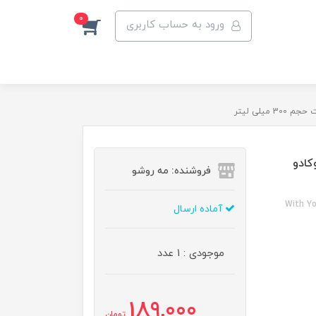
0
ورود به حساب کاربری
یلی لیتر
کادو
فروشنده: مه رو‌شو
With Yo
آماده ارسال
موجودی : 1 عدد
189,000
تومان