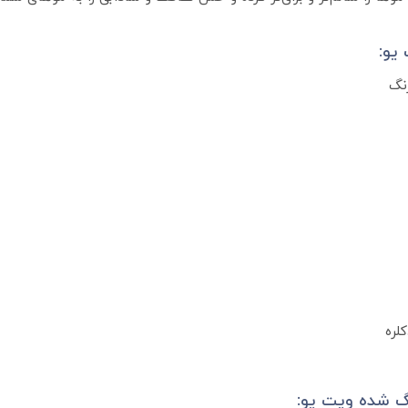
یو:
نگ
لره
گ شده ویت یو: