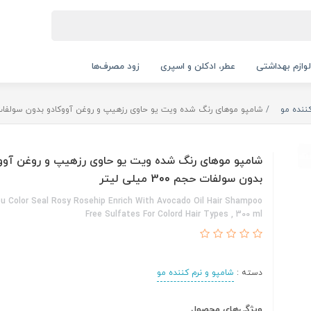
لوازم بهداشتی
عطر، ادکلن و اسپری
زود مصرف‌ها
ننده مو
شامپو موهای رنگ شده ویت یو حاوی رزهیپ و روغن آووکادو بدون سولفات حجم 300 م
شامپو موهای رنگ شده ویت یو حاوی رزهیپ و روغن آوو
بدون سولفات حجم 300 میلی لیتر
u Color Seal Rosy Rosehip Enrich With Avocado Oil Hair Shampoo
Free Sulfates For Colord Hair Types , 300 ml
دسته :
شامپو و نرم کننده مو
ویژگی‌های محصول