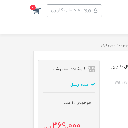
0
ورود به حساب کاربری
یتر
 تا چرب
فروشنده: مه رو‌شو
With Yo
آماده ارسال
موجودی : 1 عدد
269,000
تومان