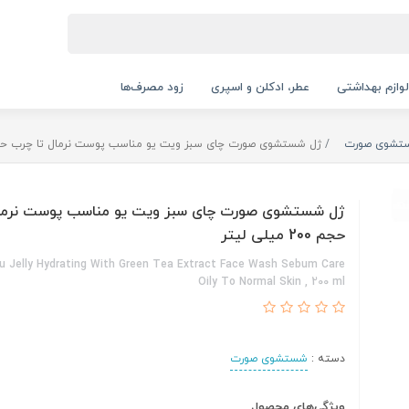
لوازم بهداشتی
عطر، ادکلن و اسپری
زود مصرف‌ها
تشوی صورت
ژل شستشوی صورت چای سبز ویت یو مناسب پوست نرمال تا چرب حجم 200 میلی ل
ژل شستشوی صورت چای سبز ویت یو مناسب پوست نرمال
حجم 200 میلی لیتر
u Jelly Hydrating With Green Tea Extract Face Wash Sebum Care
Oily To Normal Skin , 200 ml
دسته :
شستشوی صورت
ویژگی‌های محصول