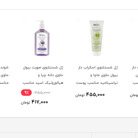
دار
ژل شستشوی اسکراب دار
ژل شستشوی صورت بیول
شونده
ن
بیول حاوی ماچا و
حاوی دانه چیا و
حاوی 
سب
نیاسینامید مناسب پوست
هیالورونیک اسید مناسب
مناسب
ی
چرب تا نرمال حجم 200
پوست معمولی تا چرب
9٪
455,000
455,000
ومان
تومان
میلی لیتر
حجم 250 میلی لیتر
لیتر
417,000
تومان