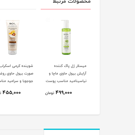
محصولات مرتبط
شستشوی صورت یونی
میسلار ژل پاک کننده
شوینده کرمی اسکراب 
مناسب پوست چرب
آرایش بیول حاوی ماچا و
صورت بیول حاوی روغ
حاوی دانه ویتامین E
نیاسینامید مناسب پوست
جوجوبا و سرامید منا
آلوئه ورا و گزنه حجم 185
مختلط و چرب حجم 250
پوست خشک و معمول
8٪
385,000
455,000
499,000
تومان
ت
ی لیتر
میلی لیتر
حجم 200 میلی لیتر
355,000
تومان