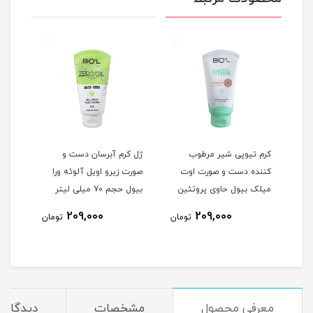
کرم تیوپی شیر مرطوب
ژل کرم آبرسان دست و
ژل ک
کننده دست و صورت اوت
صورت زیرو اویل آلوئه ورا
دست 
ی
میلک بیول حاوی پروتئین
بیول حجم 70 میلی لیتر
گیل
شیر و جو دوسر حجم 70
لیتر
209,000
209,000
مان
تومان
تومان
میلی لیتر
معرفی محصول
مشخصات
دیدگاه‌ه