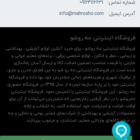
شماره تماس:
09124116631
آدرس ایمیل:
info@mahrosho.com
فروشگاه اینترنتی مه‌ رو‌شو
فروشگاه اینترنتی مه‌ رو‌شو ، برای خرید آنلاین لوازم آرایشی ، بهداشتی
و زیبایی ، عطر و ادکلن ، لوازم شخصی برقی ، برندهای معتبر ایرانی و
خارجی با قیمت مناسب تضمین اصالت کالا و ارسال آسان راه‌اندازی
شده است. در فروشگاه اینترنتی مه رو شو به این فضای مدرن و عاری
از ترافیک شهری و هزینه‌های زمانی مشتریان خود بها داده و فروشگاه
اینترنتی خود را بر پایه سال‌ها تجربه از سال 1395 در فروشگاه حضوری
مه روشو ، این فروشگاه اینترنتی را تاسیس نمود. فروشگاه اینترنتی
مه‌رو‌شو با در نظر گرفتن زمان‌هایی که مشتریان می‌توانند از آن‌ برای
اوقات فراغت و استراحت خود استفاده کنند، به انتخاب و ارائه
محصولات آرایشی و بهداشتی از شرکت‌های معتبر بومی و داخلی و چه
در سطح کالاهای وارداتی معتبر، استاندارد و مرغوب بپردازند.