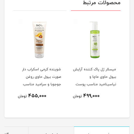
محصولات مرتبط
میسلار ژل پاک کننده آرایش
شوینده کرمی اسکراب دار
ژل ش
بیول حاوی ماچا و
صورت بیول حاوی روغن
بیول
امین E آلوئه
نیاسینامید مناسب پوست
جوجوبا و سرامید مناسب
نیاس
 میلی
مختلط و چرب حجم 250
پوست خشک و معمولی
8
455,000
499,000
تومان
تومان
میلی لیتر
حجم 200 میلی لیتر
میلی
مان