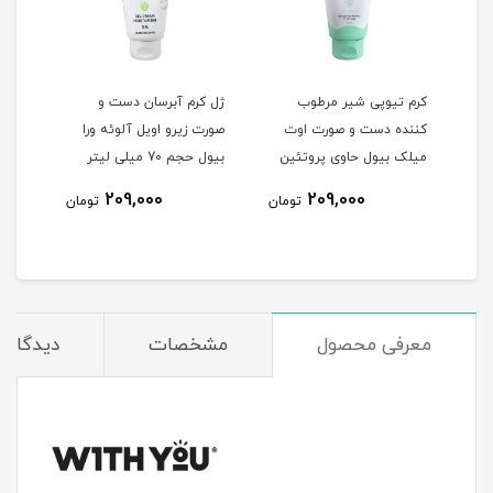
کرم تیوپی شیر مرطوب
ژل کرم آبرسان دست و
ژل ک
کننده دست و صورت اوت
صورت زیرو اویل آلوئه ورا
دست 
ی
میلک بیول حاوی پروتئین
بیول حجم 70 میلی لیتر
گیل
شیر و جو دوسر حجم 70
لیتر
209,000
209,000
مان
تومان
تومان
میلی لیتر
معرفی محصول
مشخصات
دیدگاه‌ه