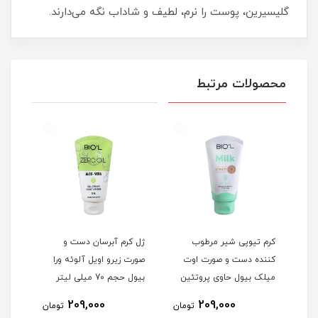
گلیسیرین، پوست را نرم، لطیف و شاداب نگه می‌دارند.
محصولات مرتبط
کرم تیوپی شیر مرطوب
ژل کرم آبرسان دست و
ژل ک
کننده دست و صورت اوت
صورت زیرو اویل آلوئه ورا
دست 
ی
میلک بیول حاوی پروتئین
بیول حجم 70 میلی لیتر
گیل
شیر و جو دوسر حجم 70
لیتر
209,000
209,000
مان
تومان
تومان
میلی لیتر