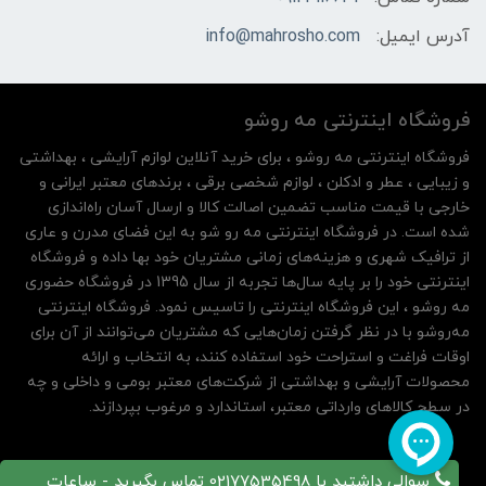
آدرس ایمیل:
info@mahrosho.com
فروشگاه اینترنتی مه‌ رو‌شو
فروشگاه اینترنتی مه‌ رو‌شو ، برای خرید آنلاین لوازم آرایشی ، بهداشتی
و زیبایی ، عطر و ادکلن ، لوازم شخصی برقی ، برندهای معتبر ایرانی و
خارجی با قیمت مناسب تضمین اصالت کالا و ارسال آسان راه‌اندازی
شده است. در فروشگاه اینترنتی مه رو شو به این فضای مدرن و عاری
از ترافیک شهری و هزینه‌های زمانی مشتریان خود بها داده و فروشگاه
اینترنتی خود را بر پایه سال‌ها تجربه از سال 1395 در فروشگاه حضوری
مه روشو ، این فروشگاه اینترنتی را تاسیس نمود. فروشگاه اینترنتی
مه‌رو‌شو با در نظر گرفتن زمان‌هایی که مشتریان می‌توانند از آن‌ برای
اوقات فراغت و استراحت خود استفاده کنند، به انتخاب و ارائه
محصولات آرایشی و بهداشتی از شرکت‌های معتبر بومی و داخلی و چه
در سطح کالاهای وارداتی معتبر، استاندارد و مرغوب بپردازند.
سوالی داشتید با 02177535498 تماس بگیرید - ساعات