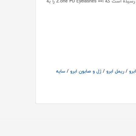
اگر به‌ دنبال مژه‌ای هستید که بدون نیاز به ریمل، جلوه‌ای طبیعی، پرپشت و چشمگیر به شما هدیه دهد، اکنون زمان آن رسیده است که Z.one 3D Eyelashes 001 را به
برو
/
ریمل ابرو
/
ژل و صابون ابرو
/
سایه