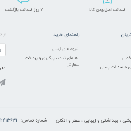
ضمانت اصل‌بودن کالا
۷ روز ضمانت بازگشت
یان
راهنمای خرید
از 
شیوه های ارسال
خصی
راهنمای ثبت ، پیگیری و پرداخت
سفارش
ری مرسولات پستی
ما ر
ایشی ، بهداشتی و زیبایی ، عطر و ادکلن
شماره تماس:
124116631