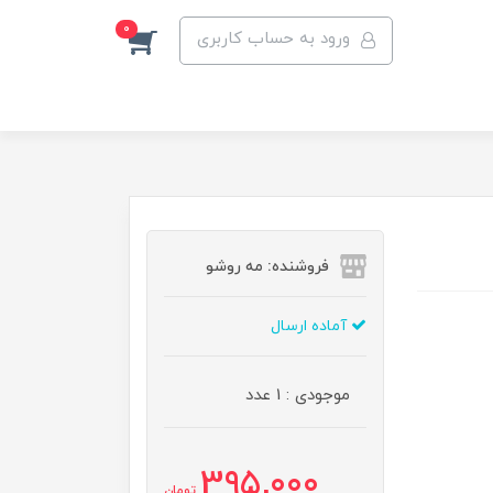
0
ورود به حساب کاربری
فروشنده: مه رو‌شو
آماده ارسال
موجودی : 1 عدد
395,000
تومان