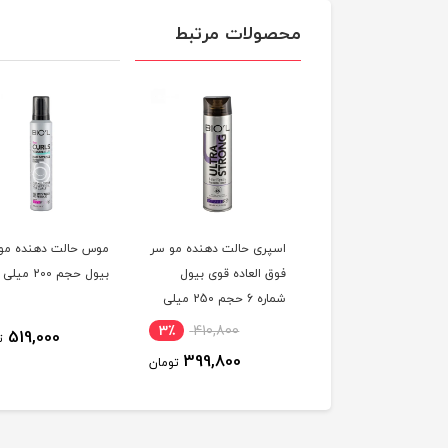
محصولات مرتبط
اسپری حالت دهنده مو سر
موس حالت دهنده مو
فوق العاده قوی بیول
بیول حجم 200 میلی لیتر
شماره 6 حجم 250 میلی
لیتر
3٪
410,800
519,000
ت
399,800
تومان