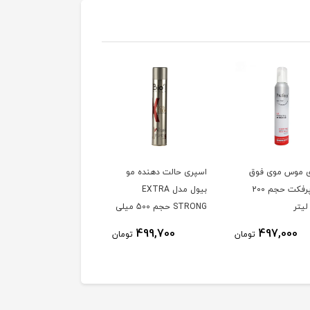
 موس موی فوق
اسپری حالت دهنده مو
قوی پرفکت حجم 200
بیول مدل EXTRA
لیتر
STRONG حجم 500 میلی
لیتر
499,700
497,000
تومان
تومان