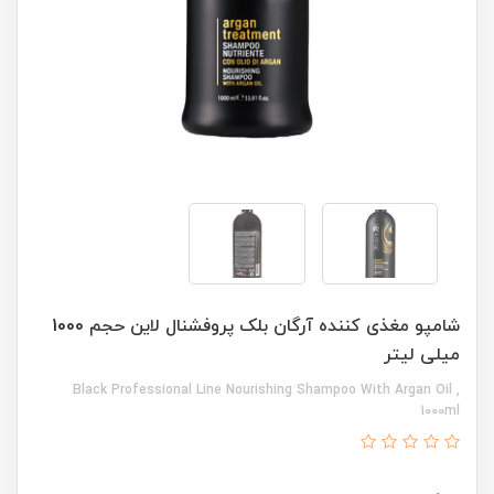
شامپو مغذی کننده آرگان بلک پروفشنال لاین حجم 1000
میلی لیتر
Black Professional Line Nourishing Shampoo With Argan Oil ,
1000ml