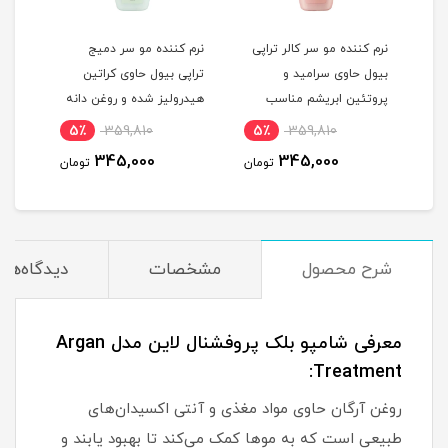
نرم کننده مو سر کالر تراپی
نرم کننده مو سر دمیج
شامپ
بیول حاوی سرامید و
تراپی بیول حاوی کراتین
پروتئین ابریشم مناسب
هیدرولیز شده و روغن دانه
میلی
موهای رنگ و دکلره شده
کینوا مناسب موهای خشک
5٪
359,810
5٪
359,810
1
بدون سولفات حجم 300
و شکننده و آسیب دیده
345,000
345,000
مان
تومان
تومان
میلی لیتر
بدون سولفات حجم 300
میلی لیتر
شرح محصول
مشخصات
دیدگاه‌ها
معرفی شامپو بلک پروفشنال لاین مدل Argan
Treatment:
روغن آرگان حاوی مواد مغذی و آنتی اکسیدان‎‌های
طبیعی است که به موها کمک می‌کند تا بهبود یابند و