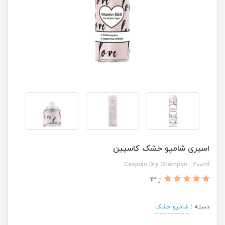
اسپری شامپو خشک کاسپین
Caspian Dry Shampoo , 200ml
از 93
دسته :
شامپو خشک