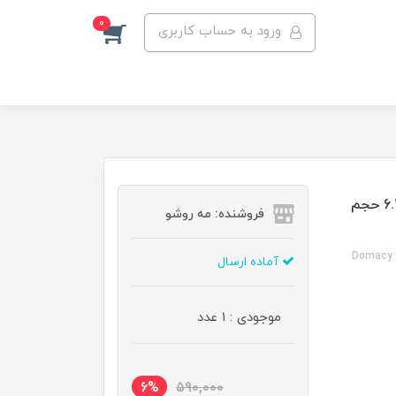
0
ورود به حساب کاربری
رنگ مو دوماسی گروه دودی رنگ بلوند دودی تیره شماره 6.1 حجم
فروشنده: مه رو‌شو
Domacy H
آماده ارسال
موجودی : 1 عدد
6%
590,000