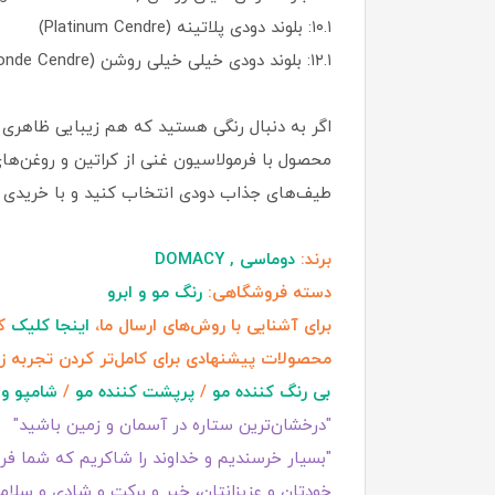
۱۰.۱: بلوند دودی پلاتینه (Platinum Cendre)
۱۲.۱: بلوند دودی خیلی خیلی روشن (Extra Light Blonde Cendre)
اگر به دنبال رنگی هستید که هم زیبایی ظاهری
محصول با فرمولاسیون غنی از کراتین و روغن‌ها
طیف‌های جذاب دودی انتخاب کنید و با خریدی م
برند:
دوماسی , DOMACY
دسته فروشگاهی:
رنگ مو و ابرو
برای آشنایی با روش‌های ارسال ما،
اینجا کلیک
کن
محصولات پیشنهادی برای کامل‌تر کردن تجربه ز
بی رنگ کننده مو
/
پرپشت کننده مو
/
شامپو و 
"درخشان‌ترین ستاره در آسمان و زمین باشید"
"بسیار خرسندیم و خداوند را شاکریم که شما فروش
خودتان و عزیزانتان، خیر و برکت و شادی و سلامت