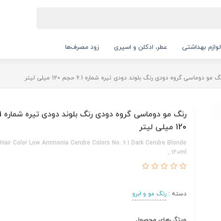
لوازم بهداشتی
عطر، ادکلن و اسپری
زود مصرف‌ها
گ مو دوماسی گروه دودی رنگ بلوند دودی تیره شماره 6.1 حجم 120 میلی لیتر
120 میلی لیتر
air Color Low Ammonia Cendre Colors No: 6.1 Dark Cendre Blonde
, 120ml
دسته :
رنگ مو و ابرو
ویژگی‌های محصول