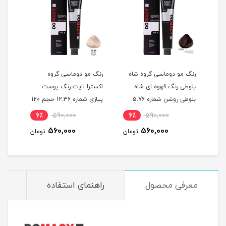
گ
رنگ مو دوماسی گروه شاه
رنگ مو دوماسی گروه
رنگ 
بلوطی رنگ قهوه ای شاه
اکسترا لایت رنگ پوست
اکست
ربی شماره 6.603 حجم 120
بلوطی روشن شماره 5.76
پیازی شماره 12.36 حجم 120
حجم 120 میلی لیتر
میلی لیتر
120 میلی لیتر
6٪
590,000
6٪
590,000
6
560,000
560,000
مان
تومان
تومان
معرفی محصول
راهنمای استفاده
م