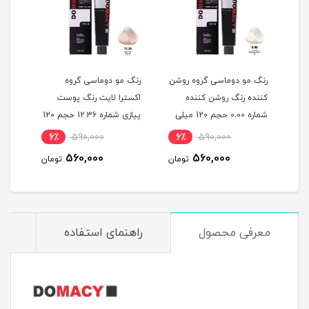
ه
رنگ مو دوماسی گروه روشن
رنگ مو دوماسی گروه
رنگ 
کننده رنگ روشن کننده
اکسترا لایت رنگ پوست
اکست
شماره 0.00 حجم 120 میلی
پیازی شماره 12.36 حجم 120
لیتر
میلی لیتر
120 میلی لیتر
6٪
590,000
6٪
590,000
6
560,000
560,000
مان
تومان
تومان
معرفی محصول
راهنمای استفاده
م