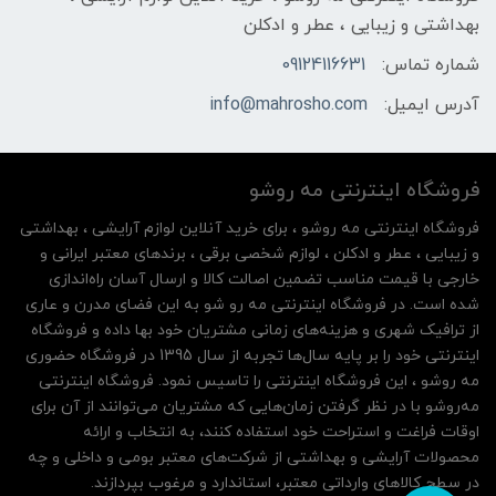
بهداشتی و زیبایی ، عطر و ادکلن
شماره تماس:
09124116631
آدرس ایمیل:
info@mahrosho.com
فروشگاه اینترنتی مه‌ رو‌شو
فروشگاه اینترنتی مه‌ رو‌شو ، برای خرید آنلاین لوازم آرایشی ، بهداشتی
و زیبایی ، عطر و ادکلن ، لوازم شخصی برقی ، برندهای معتبر ایرانی و
خارجی با قیمت مناسب تضمین اصالت کالا و ارسال آسان راه‌اندازی
شده است. در فروشگاه اینترنتی مه رو شو به این فضای مدرن و عاری
از ترافیک شهری و هزینه‌های زمانی مشتریان خود بها داده و فروشگاه
اینترنتی خود را بر پایه سال‌ها تجربه از سال 1395 در فروشگاه حضوری
مه روشو ، این فروشگاه اینترنتی را تاسیس نمود. فروشگاه اینترنتی
مه‌رو‌شو با در نظر گرفتن زمان‌هایی که مشتریان می‌توانند از آن‌ برای
اوقات فراغت و استراحت خود استفاده کنند، به انتخاب و ارائه
محصولات آرایشی و بهداشتی از شرکت‌های معتبر بومی و داخلی و چه
در سطح کالاهای وارداتی معتبر، استاندارد و مرغوب بپردازند.