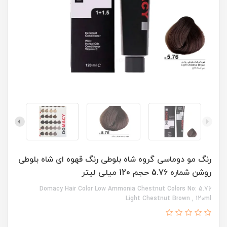
رنگ مو دوماسی گروه شاه بلوطی رنگ قهوه ای شاه بلوطی
روشن شماره 5.76 حجم 120 میلی لیتر
Domacy Hair Color Low Ammonia Chestnut Colors No: 5.76
Light Chestnut Brown , 120ml