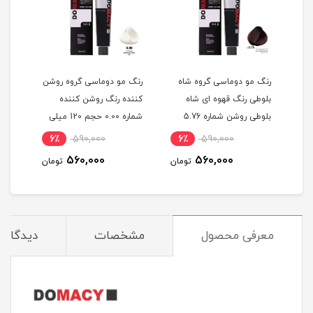
گ
رنگ مو دوماسی گروه شاه
رنگ مو دوماسی گروه روشن
رنگ 
بلوطی رنگ قهوه ای شاه
کننده رنگ روشن کننده
اکست
ربی شماره 6.603 حجم 120
بلوطی روشن شماره 5.76
شماره 0.00 حجم 120 میلی
حجم 120 میلی لیتر
لیتر
میلی
6٪
590,000
6٪
590,000
6
560,000
560,000
مان
تومان
تومان
معرفی محصول
مشخصات
دیدگاه‌ه