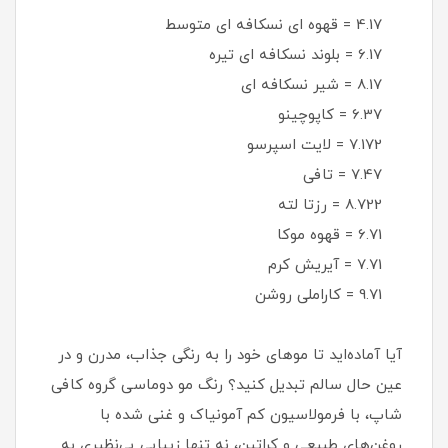
4.17 = قهوه ای نسکافه ای متوسط
6.17 = بلوند نسکافه ای تیره
8.17 = شیر نسکافه ای
6.37 = کاپوچینو
7.172 = لایت اسپرسو
7.47 = تافی
8.722 = رزتا لته
6.71 = قهوه موکا
7.71 = آیریش کرم
9.71 = کاراملی روشن
آیا آماده‌اید تا موهای خود را به رنگی جذاب، مدرن و در
عین حال سالم تبدیل کنید؟ رنگ مو دوماسی گروه کافی
شاپ، با فرمولاسیون کم آمونیاک و غنی شده با
روغن‌های طبیعی و کراتین، نه تنها زیبایی بی‌نظیری به