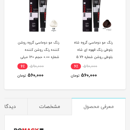
گ
رنگ مو دوماسی گروه شاه
رنگ مو دوماسی گروه روشن
رنگ 
بلوطی رنگ قهوه ای شاه
کننده رنگ روشن کننده
اکست
ربی شماره 6.603 حجم 120
بلوطی روشن شماره 5.76
شماره 0.00 حجم 120 میلی
حجم 120 میلی لیتر
لیتر
میلی
6٪
590,000
6٪
590,000
6
560,000
560,000
مان
تومان
تومان
معرفی محصول
مشخصات
دیدگاه‌ه