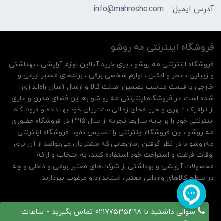
آدرس ایمیل:
info@mahrosho.com
فروشگاه اینترنتی مه‌ رو‌شو
فروشگاه اینترنتی مه‌ رو‌شو ، برای خرید آنلاین لوازم آرایشی ، بهداشتی
و زیبایی ، عطر و ادکلن ، لوازم شخصی برقی ، برندهای معتبر ایرانی و
خارجی با قیمت مناسب تضمین اصالت کالا و ارسال آسان راه‌اندازی
شده است. در فروشگاه اینترنتی مه رو شو به این فضای مدرن و عاری
از ترافیک شهری و هزینه‌های زمانی مشتریان خود بها داده و فروشگاه
اینترنتی خود را بر پایه سال‌ها تجربه از سال 1395 در فروشگاه حضوری
مه روشو ، این فروشگاه اینترنتی را تاسیس نمود. فروشگاه اینترنتی
مه‌رو‌شو با در نظر گرفتن زمان‌هایی که مشتریان می‌توانند از آن‌ برای
اوقات فراغت و استراحت خود استفاده کنند، به انتخاب و ارائه
محصولات آرایشی و بهداشتی از شرکت‌های معتبر بومی و داخلی و چه
در سطح کالاهای وارداتی معتبر، استاندارد و مرغوب بپردازند.
سوالی داشتید با 02177535498 تماس بگیرید - ساعات