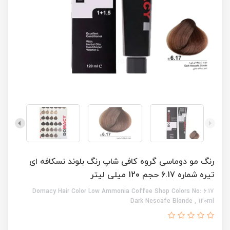
رنگ مو دوماسی گروه کافی شاپ رنگ بلوند نسکافه ای
تیره شماره 6.17 حجم 120 میلی لیتر
Domacy Hair Color Low Ammonia Coffee Shop Colors No: 6.17
Dark Nescafe Blonde , 120ml